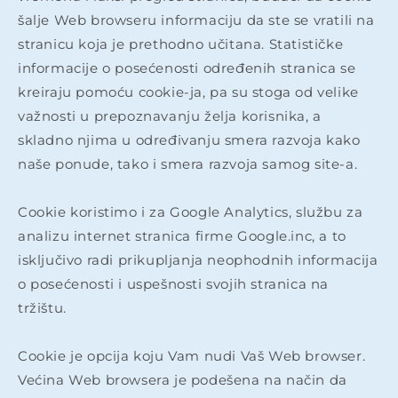
šalje Web browseru informaciju da ste se vratili na
stranicu koja je prethodno učitana. Statističke
informacije o posećenosti određenih stranica se
kreiraju pomoću cookie-ja, pa su stoga od velike
važnosti u prepoznavanju želja korisnika, a
skladno njima u određivanju smera razvoja kako
naše ponude, tako i smera razvoja samog site-a.
​Cookie koristimo i za Google Analytics, službu za
analizu internet stranica firme Google.inc, a to
isključivo radi prikupljanja neophodnih informacija
o posećenosti i uspešnosti svojih stranica na
tržištu.
​Cookie je opcija koju Vam nudi Vaš Web browser.
Većina Web browsera je podešena na način da