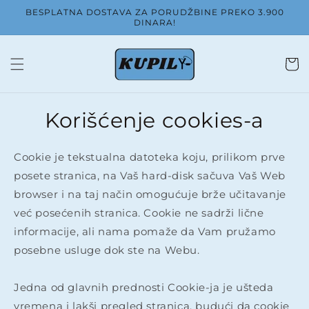
Pređi
BESPLATNA DOSTAVA ZA PORUDŽBINE PREKO 3.900
na
DINARA!
sadržaj
Korpa
Korišćenje cookies-a
Cookie je tekstualna datoteka koju, prilikom prve
posete stranica, na Vaš hard-disk sačuva Vaš Web
browser i na taj način omogućuje brže učitavanje
već posećenih stranica. Cookie ne sadrži lične
informacije, ali nama pomaže da Vam pružamo
posebne usluge dok ste na Webu.
​Jedna od glavnih prednosti Cookie-ja je ušteda
vremena i lakši pregled stranica, budući da cookie